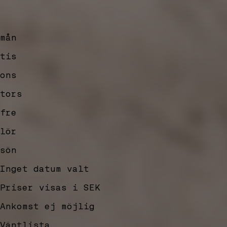
mån
tis
ons
tors
fre
lör
sön
Inget datum valt
Priser visas i SEK
Ankomst ej möjlig
Väntlista