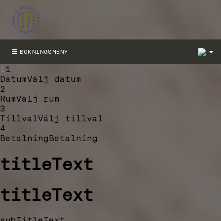
1
BOKNINGSMENY
1
1
Datum
Välj datum
2
Rum
Välj rum
3
Tillval
Välj tillval
4
Betalning
Betalning
titleText
titleText
subTitleText