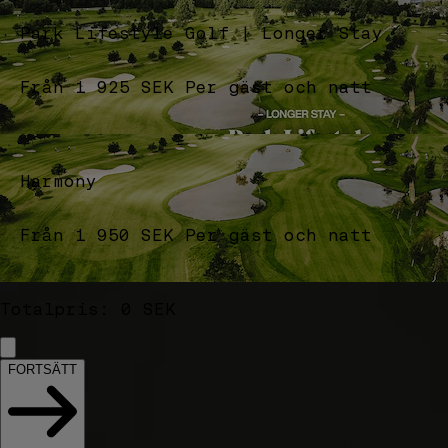
Park Lifestyle Golf | Longer Stay
Från
1 925
SEK
Per gäst och natt
Harmony
Från
1 950
SEK
Per gäst och natt
Totalpris
:
0
SEK
FORTSÄTT