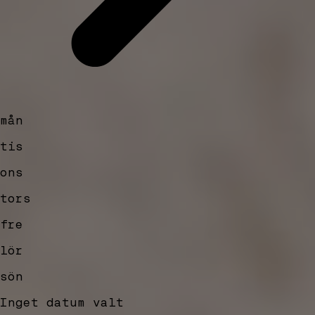
mån
tis
ons
tors
fre
lör
sön
Inget datum valt