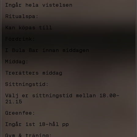
Ingår hela vistelsen
Ritualspa:
Kan köpas till
Fördrink:
I Bula Bar innan middagen
Middag:
Trerätters middag
Sittningstid:
Välj er sittningstid mellan 18.00-
21.15
Greenfee:
Ingår 1st 18-hål pp
Gym & träning: