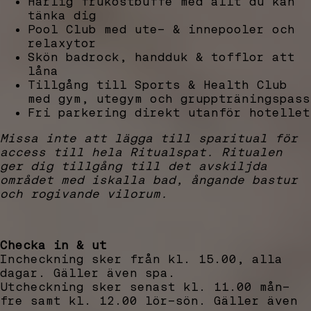
Härlig frukostbuffé med allt du kan
tänka dig
Pool Club med ute- & innepooler och
relaxytor
Skön badrock, handduk & tofflor att
låna
Tillgång till Sports & Health Club
med gym, utegym och gruppträningspass
Fri parkering direkt utanför hotellet
Missa inte att lägga till sparitual för
access till hela Ritualspat. Ritualen
ger dig tillgång till det avskiljda
området med iskalla bad, ångande bastur
och rogivande vilorum.
Checka in & ut
Incheckning sker från kl. 15.00, alla
dagar. Gäller även spa.
Utcheckning sker senast kl. 11.00 mån–
fre samt kl. 12.00 lör–sön. Gäller även