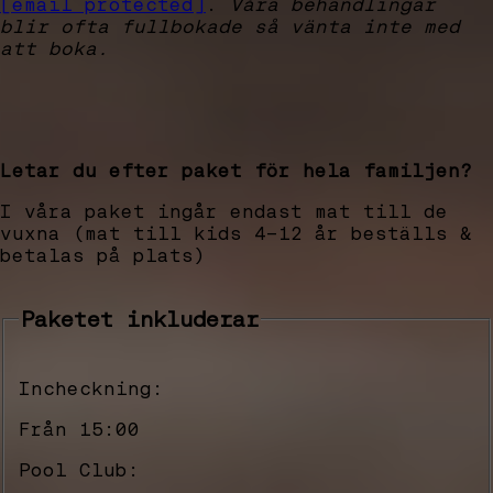
[email protected]
.
Våra behandlingar
blir ofta fullbokade så vänta inte med
att boka.
Letar du efter paket för hela familjen?
I våra paket ingår endast mat till de
vuxna (mat till kids 4-12 år beställs &
betalas på plats)
Paketet inkluderar
Incheckning:
Från 15:00
Pool Club: