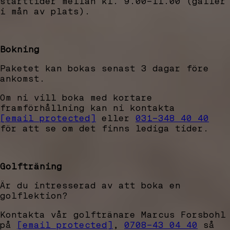
starttider mellan kl. 9.00–11.00 (gäller
i mån av plats).
Bokning
Paketet kan bokas senast 3 dagar före
ankomst.
Om ni vill boka med kortare
framförhållning kan ni kontakta
[email protected]
eller
031-348 40 40
för att se om det finns lediga tider.
Golfträning
Är du intresserad av att boka en
golflektion?
Kontakta vår golftränare Marcus Forsbohl
på
[email protected]
,
0708-43 04 40
så