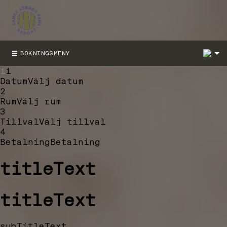
1
BOKNINGSMENY
1
1
Datum
Välj datum
2
Rum
Välj rum
3
Tillval
Välj tillval
4
Betalning
Betalning
titleText
titleText
subTitleText