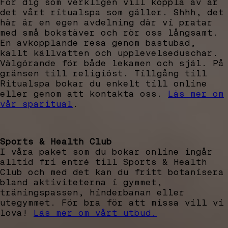
För dig som verkligen vill koppla av är
det vårt ritualspa som gäller. Shhh, det
här är en egen avdelning där vi pratar
med små bokstäver och rör oss långsamt.
En avkopplande resa genom bastubad,
kallt källvatten och upplevelseduschar.
Välgörande för både lekamen och själ. På
gränsen till religiöst. Tillgång till
Ritualspa bokar du enkelt till online
eller genom att kontakta oss.
Läs mer om
vår sparitual
.
Sports & Health Club
I våra paket som du bokar online ingår
alltid fri entré till Sports & Health
Club och med det kan du fritt botanisera
bland aktiviteterna i gymmet,
träningspassen, hinderbanan eller
utegymmet. För bra för att missa vill vi
lova!
Läs mer om vårt utbud.